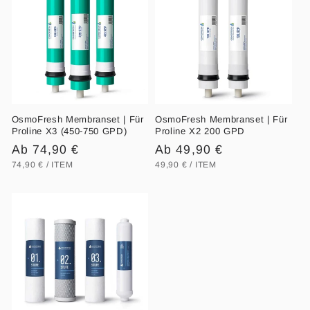
OsmoFresh Membranset | Für
OsmoFresh Membranset | Für
Proline X3 (450-750 GPD)
Proline X2 200 GPD
Normaler
Ab 74,90 €
Normaler
Ab 49,90 €
GRUNDPREIS
PRO
GRUNDPREIS
PRO
Preis
Preis
74,90 €
/
ITEM
49,90 €
/
ITEM