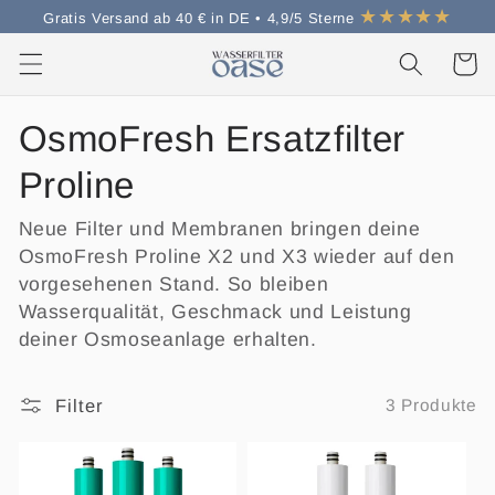
Direkt
★★★★★
Gratis Versand ab 40 € in DE •
4,9/5 Sterne
zum
Inhalt
Warenko
OsmoFresh Ersatzfilter
Proline
Neue Filter und Membranen bringen deine
OsmoFresh Proline X2 und X3 wieder auf den
vorgesehenen Stand. So bleiben
Wasserqualität, Geschmack und Leistung
deiner Osmoseanlage erhalten.
Filter
3 Produkte