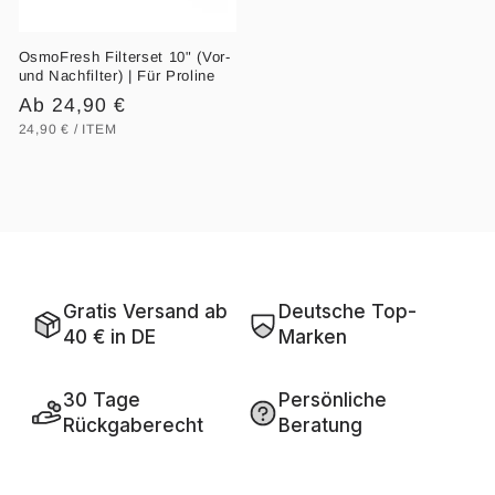
OsmoFresh Filterset 10" (Vor-
und Nachfilter) | Für Proline
Normaler
Ab 24,90 €
GRUNDPREIS
PRO
Preis
24,90 €
/
ITEM
Gratis Versand ab 
Deutsche Top-
40 € in DE
Marken
30 Tage 
Persönliche 
Rückgaberecht
Beratung