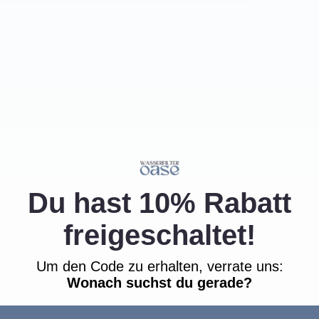
Du hast 10% Rabatt
freigeschaltet!
Um den Code zu erhalten, verrate uns:
Wonach suchst du gerade?